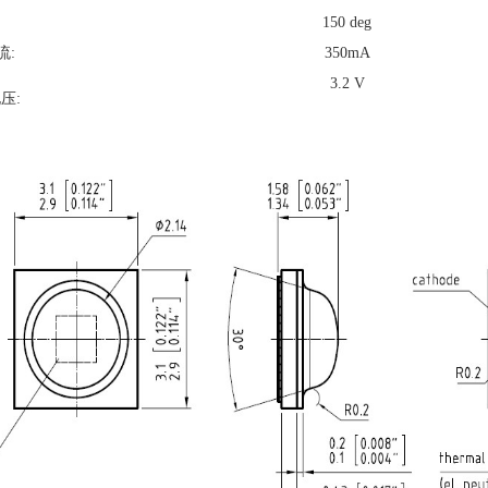
150 deg
流:
350mA
3.2 V
电压: